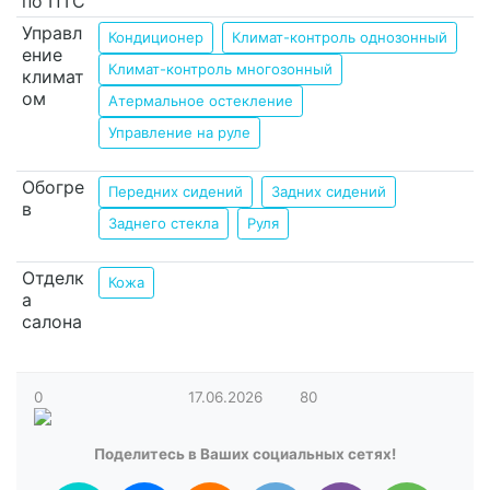
по ПТС
Управл
Кондиционер
Климат-контроль однозонный
ение
Климат-контроль многозонный
климат
ом
Атермальное остекление
Управление на руле
Обогре
Передних сидений
Задних сидений
в
Заднего стекла
Руля
Отделк
Кожа
а
салона
0
17.06.2026
80
Поделитесь в Ваших социальных сетях!