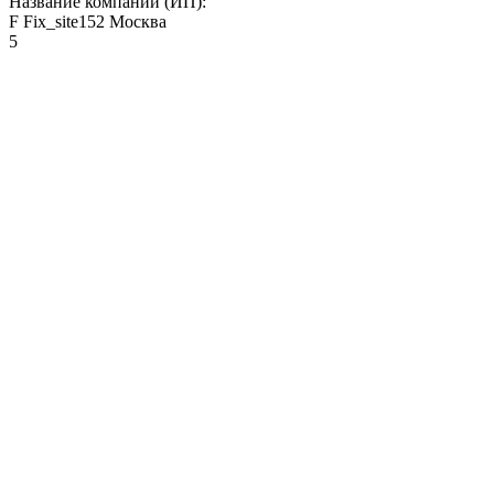
Название компании (ИП):
F Fix_site152 Москва
5