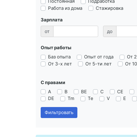
Постоянная
Подработка
Работа из дома
Стажировка
Зарплата
от
до
Опыт работы
Баз опыта
Опыт от года
От 2
От 3-х лет
От 5-ти лет
От 10
С правами
А
B
BE
C
CE
DE
Tm
Te
V
E
Фильтровать